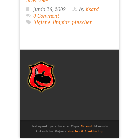
Read More
junio 26, 2009
by
lisard
0 Comment
higiene
,
limpiar
,
pinscher
Trabajando para hacer el Mejor
Vermut
del mundo
Criando los Mejores
Pinscher & Caniche Toy