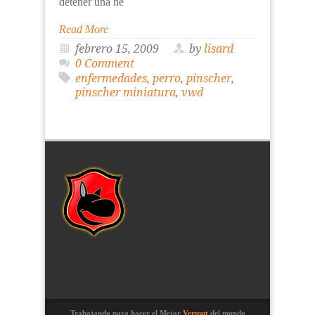
detener una he
Read More
febrero 15, 2009
by
lisard
0 Comment
enfermedades
,
perro
,
pinscher
,
pinscher miniatura
,
vwd
Trabajando para hacer el Mejor
Vermut
del mundo