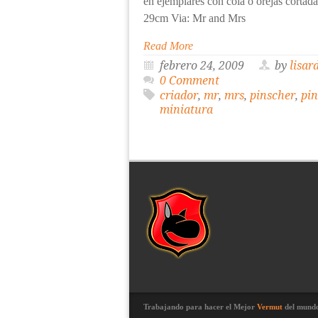
en ejemplares con cola o orejas cortadas
29cm Via: Mr and Mrs
Read More
febrero 24, 2009
by
lisar
0 Comment
criador
,
mr
,
mrs
,
pinscher
,
pin
miniatura
Trabajando para hacer el Mejor
Vermut
del mund