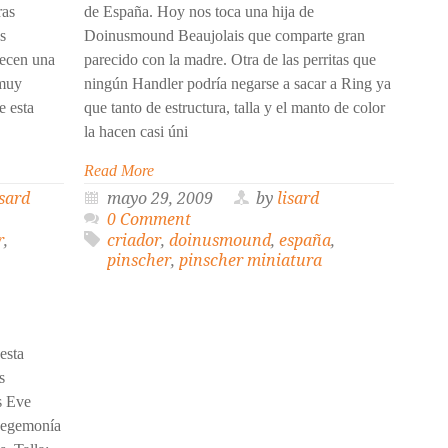
ras
de España. Hoy nos toca una hija de
s
Doinusmound Beaujolais que comparte gran
recen una
parecido con la madre. Otra de las perritas que
 muy
ningún Handler podría negarse a sacar a Ring ya
e esta
que tanto de estructura, talla y el manto de color
la hacen casi úni
Read More
isard
mayo 29, 2009
by
lisard
0 Comment
r
,
criador
,
doinusmound
,
españa
,
pinscher
,
pinscher miniatura
esta
s
s Eve
hegemonía